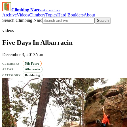
Climbing Narc
static archive
Archive
Videos
Climbers
Topics
Hard Boulders
About
Search Climbing Narc
Search
videos
Five Days In Albarracin
December 3, 2013
Narc
Nils Favre
CLIMBERS
Albarracin
AREAS
Bouldering
CATEGORY