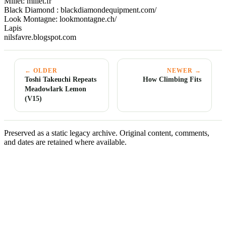
Millet: millet.fr
Black Diamond : blackdiamondequipment.com/
Look Montagne: lookmontagne.ch/
Lapis
nilsfavre.blogspot.com
← OLDER
NEWER →
Toshi Takeuchi Repeats
How Climbing Fits
Meadowlark Lemon
(V15)
Preserved as a static legacy archive. Original content, comments,
and dates are retained where available.